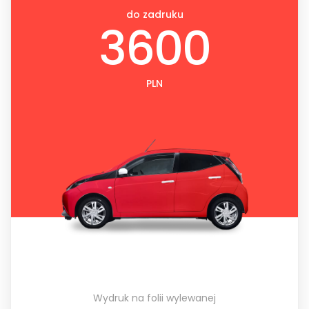
do zadruku
3600
PLN
Wydruk na folii wylewanej