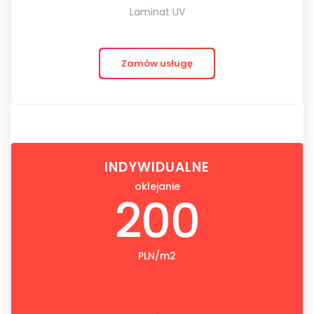
Laminat UV
Zamów usługę
INDYWIDUALNE
oklejanie
200
PLN/m2