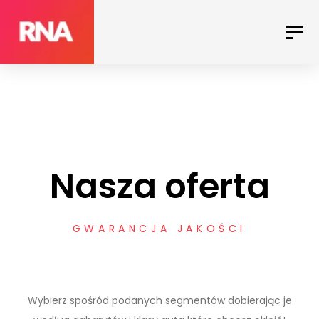
Skip
to
Toggl
Skip
navig
primary
navigation
links
Skip
to
content
Nasza oferta
GWARANCJA JAKOŚCI
Wybierz spośród podanych segmentów dobierając je