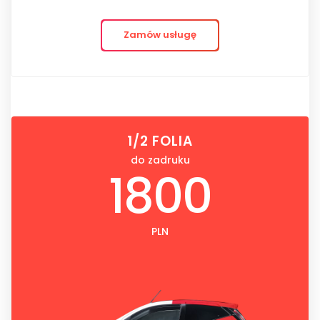
Zamów usługę
1/2 FOLIA
do zadruku
1800
PLN