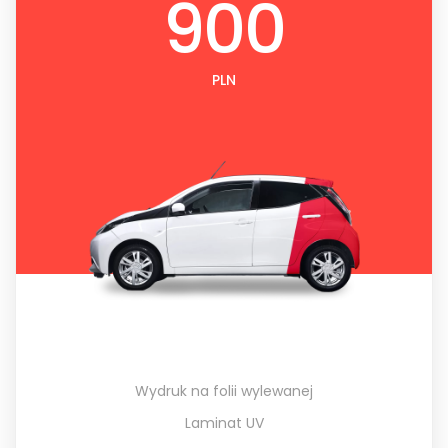
900
PLN
Wydruk na folii wylewanej
Laminat UV