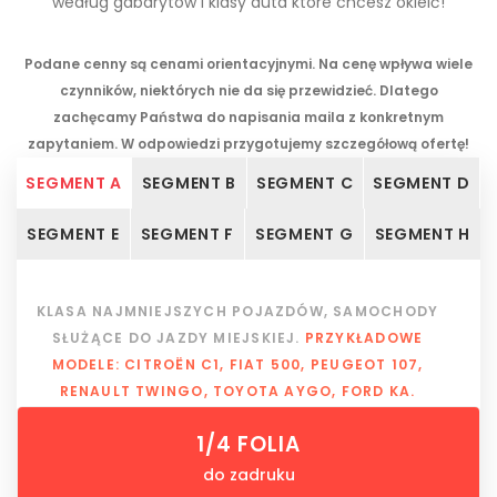
według gabarytów i klasy auta które chcesz okleić!
Podane cenny są cenami orientacyjnymi. Na cenę wpływa wiele
czynników, niektórych nie da się przewidzieć. Dlatego
zachęcamy Państwa do napisania maila z konkretnym
zapytaniem. W odpowiedzi przygotujemy szczegółową ofertę!
SEGMENT A
SEGMENT B
SEGMENT C
SEGMENT D
SEGMENT E
SEGMENT F
SEGMENT G
SEGMENT H
KLASA NAJMNIEJSZYCH POJAZDÓW, SAMOCHODY
SŁUŻĄCE DO JAZDY MIEJSKIEJ.
PRZYKŁADOWE
MODELE: CITROËN C1, FIAT 500, PEUGEOT 107,
RENAULT TWINGO, TOYOTA AYGO, FORD KA.
1/4 FOLIA
do zadruku