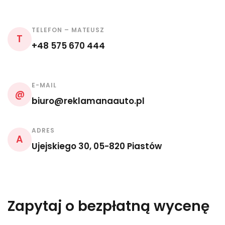
TELEFON – MATEUSZ
T
+48 575 670 444
E-MAIL
@
biuro@reklamanaauto.pl
ADRES
A
Ujejskiego 30, 05-820 Piastów
Zapytaj o bezpłatną wycenę